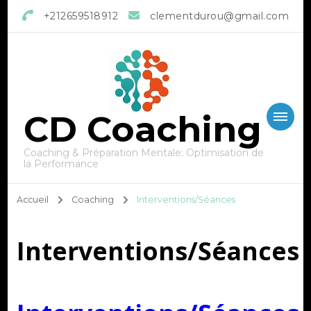
+212659518912
clementdurou@gmail.com
CD Coaching
Coaching & Préparation Mentale: Optimisation de
la Performance
Accueil
Coaching
Interventions/Séances
Interventions/Séances